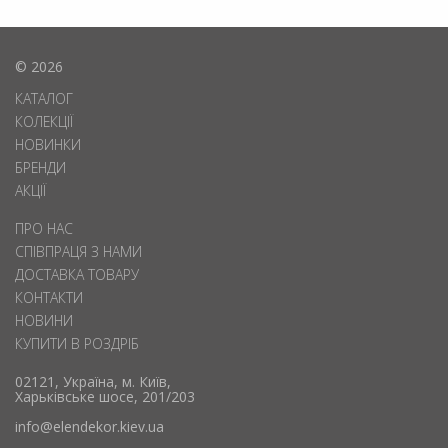
© 2026
КАТАЛОГ
КОЛЕКЦІЇ
НОВИНКИ
БРЕНДИ
АКЦІЇ
ПРО НАС
СПІВПРАЦЯ З НАМИ
ДОСТАВКА ТОВАРУ
КОНТАКТИ
НОВИНИ
КУПИТИ В РОЗДРІБ
02121, Україна, м. Київ,
Харьківське шосе, 201/203
info@elendekor.kiev.ua