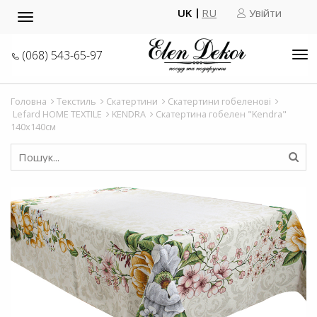
UK
RU
Увійти
Toggle
navigation
(068) 543-65-97
Tog
nav
Головна
Текстиль
Скатертини
Скатертини гобеленові
Lefard HOME TEXTILE
KENDRA
Скатертина гобелен "Kendra"
140x140см