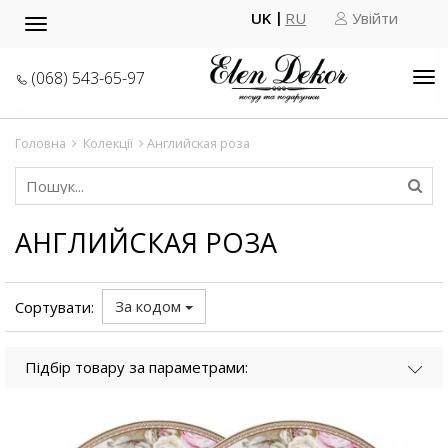
UK
RU
Увійти
Toggle
navigation
(068) 543-65-97
Tog
nav
Головна
Колекції
Английская роза
АНГЛИЙСКАЯ РОЗА
За кодом
Сортувати:
Підбір товару за параметрами: