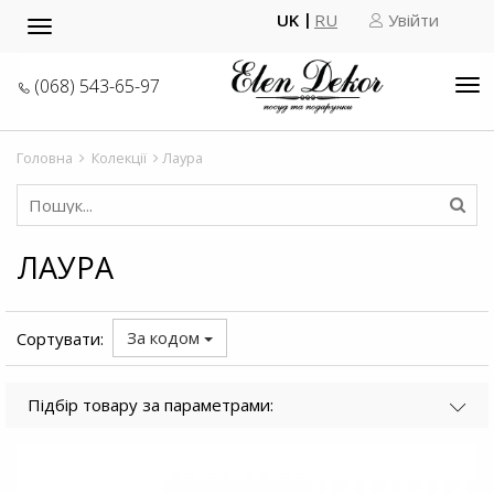
UK
RU
Увійти
Toggle
navigation
(068) 543-65-97
Tog
nav
Головна
Колекції
Лаура
ЛАУРА
За кодом
Сортувати:
Підбір товару за параметрами: