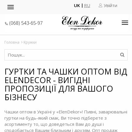
UK
RU
Увійти
Toggle
navigation
(068) 543-65-97
Tog
nav
Головна
Кружки
ГУРТКИ ТА ЧАШКИ ОПТОМ ВІД
ELENDECOR - ВИГІДНІ
ПРОПОЗИЦІЇ ДЛЯ ВАШОГО
БІЗНЕСУ
Чашки оптом в Україні у «ElenDekor»! Пивні, заварювальні
гуртки на будь-який смак, Ви точно підберете з
асортименту то, що доведеться Вам до душі і
сподобається Вашим близьким і друзям. Опт продаж