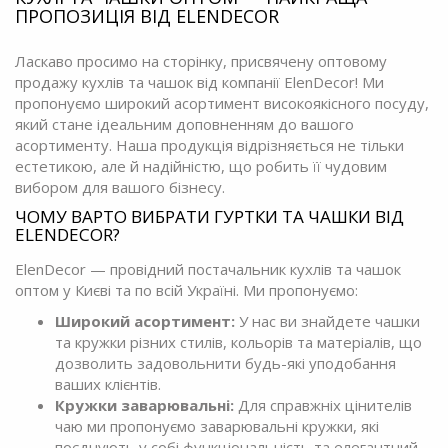
ПРОПОЗИЦІЯ ВІД ELENDECOR
Ласкаво просимо на сторінку, присвячену оптовому
продажу кухлів та чашок від компанії ElenDecor! Ми
пропонуємо широкий асортимент високоякісного посуду,
який стане ідеальним доповненням до вашого
асортименту. Наша продукція відрізняється не тільки
естетикою, але й надійністю, що робить її чудовим
вибором для вашого бізнесу.
ЧОМУ ВАРТО ВИБРАТИ ГУРТКИ ТА ЧАШКИ ВІД
ELENDECOR?
ElenDecor — провідний постачальник кухлів та чашок
оптом у Києві та по всій Україні. Ми пропонуємо:
Широкий асортимент:
У нас ви знайдете чашки
та кружки різних стилів, кольорів та матеріалів, що
дозволить задовольнити будь-які уподобання
ваших клієнтів.
Кружки заварювальні:
Для справжніх цінителів
чаю ми пропонуємо заварювальні кружки, які
поєднують у собі функціональність та елегантний