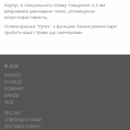
Корпус зі спеціального сплаву товщиною 3,5 мм
випромінює рівномірне тепло, оптимізуючи
енергоефективність.
Скляна кришка "Pyrex" з функцією балансування пари
зробить ваші страви ще смачнішими.
© 2026
КАТАЛОГ
КОЛЕКЦІЇ
НОВИНКИ
БРЕНДИ
АКЦІЇ
ПРО НАС
СПІВПРАЦЯ З НАМИ
ДОСТАВКА ТОВАРУ