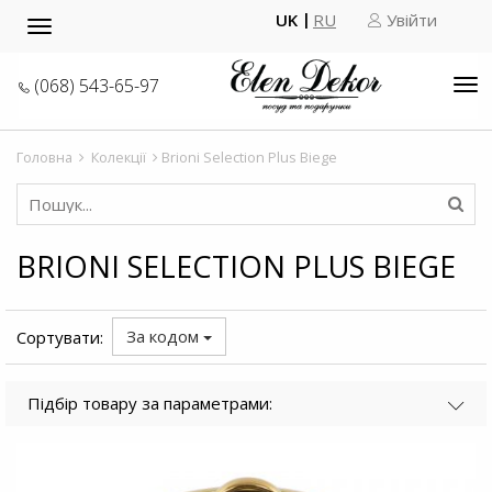
UK
RU
Увійти
Toggle
navigation
(068) 543-65-97
Tog
nav
Головна
Колекції
Brioni Selection Plus Biege
BRIONI SELECTION PLUS BIEGE
За кодом
Сортувати:
Підбір товару за параметрами: