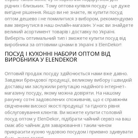
рідних і близьких. Тому оптова купівля посуду - це дуже
вигідне рішення. Якщо ви не знаєте, як купити посуд
оптом дешево і не помилитися з вибором, рекомендуємо
вам звернутися в наш онлайн-магазин. У нас ви знайдете
великий асортимент товарів і доставку по Україні.
Виберіть оптимальний тип і зможете купити посуд від
виробника за оптовими цінами в Україні з ElenDekor!
ПОСУД І КУХОННІ НАБОРИ ОПТОМ ВІД
ВИРОБНИКА У ELENDEKOR
Оптовий продаж посуду здійснюється нами вже давно.
Завдяки брендової продукції, великому вибору і швидкій
доставці ми заслужили репутацію надійного інтернет-
магазину посуду, якому можна довіряти. На нашому
рахунку сотні задоволених споживачів, що є справжнім
свідченням високої якості продукції та гідного рівня
обслуговування клієнтів. Ви можете купити столовий
посуд оптом у ElenDekor, підібрати чайний сервіз на ваш
смак або чайник для заварювання і таким чином
прикрасити кухню чудовою посудом і приємно здивувати
будь-якого гостя!