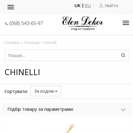
UK
RU
Увійти
Toggle
navigation
(068) 543-65-97
Tog
nav
Головна
Колекції
Chinelli
CHINELLI
За кодом
Сортувати:
Підбір товару за параметрами: