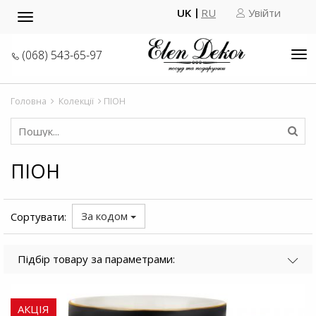
UK
RU
Увійти
Toggle
navigation
(068) 543-65-97
Tog
nav
Головна
Колекції
ПІОН
ПІОН
За кодом
Сортувати:
Підбір товару за параметрами:
АКЦІЯ