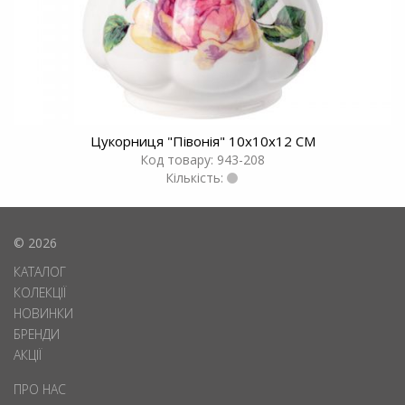
Цукорниця "Пiвонiя" 10x10x12 СМ
Код товару: 943-208
Кількість:
© 2026
КАТАЛОГ
КОЛЕКЦІЇ
НОВИНКИ
БРЕНДИ
АКЦІЇ
ПРО НАС