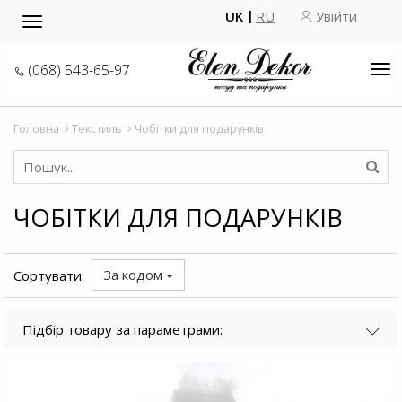
UK
RU
Увійти
Toggle
navigation
(068) 543-65-97
Tog
nav
Головна
Текстиль
Чобітки для подарунків
ЧОБІТКИ ДЛЯ ПОДАРУНКІВ
За кодом
Сортувати:
Підбір товару за параметрами: