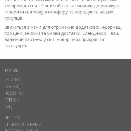
товаром до свят. Наші чобітки та панчохи допоможуть
створити святкову атмосферу та порадують ваших
покупців.
Зв'яжіться з нами для отримання додаткової інформації
про ціни, знижки та умови доставки. ЕленДекор – ваш
надійний партнер у світі новорічних прикрас та
аксесуарів.
© 2026
КАТАЛОГ
КОЛЕКЦІЇ
НОВИНКИ
БРЕНДИ
АКЦІЇ
ПРО НАС
СПІВПРАЦЯ З НАМИ