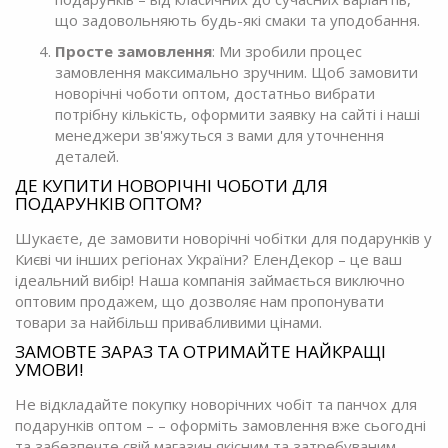
що задовольняють будь-які смаки та уподобання.
Просте замовлення
: Ми зробили процес
замовлення максимально зручним. Щоб замовити
новорічні чоботи оптом, достатньо вибрати
потрібну кількість, оформити заявку на сайті і наші
менеджери зв'яжуться з вами для уточнення
деталей.
ДЕ КУПИТИ НОВОРІЧНІ ЧОБОТИ ДЛЯ
ПОДАРУНКІВ ОПТОМ?
Шукаєте, де замовити новорічні чобітки для подарунків у
Києві чи інших регіонах України? ЕленДекор – це ваш
ідеальний вибір! Наша компанія займається виключно
оптовим продажем, що дозволяє нам пропонувати
товари за найбільш привабливими цінами.
ЗАМОВТЕ ЗАРАЗ ТА ОТРИМАЙТЕ НАЙКРАЩІ
УМОВИ!
Не відкладайте покупку новорічних чобіт та панчох для
подарунків оптом – – оформіть замовлення вже сьогодні
та забезпечте свій магазин якісним та затребуваним