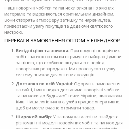
Наші новорічні чобітки та панчохи виконані з якісних
матеріалів та відрізняються оригінальним дизайном.
Вони створять атмосферу затишку та чарівництва,
привертаючи увагу покупців та додаючи святкового
настрою.
ПЕРЕВАГИ ЗАМОВЛЕННЯ ОПТОМ У ЕЛЕНДЕКОР
Вигідні ціни та знижки
: При покупці новорічних
чобіт і панчох оптом ви отримуєте найкращі умови
за ціною, що особливо актуально в період
новорічних розпродажів. Ми пропонуємо гнучку
систему знижок для оптових покупців.
Доставка по всій Україні
: Оформіть замовлення
на сайті, і ми швидко доставимо новорічні чобітки
та панчохи до будь-якої точки України, включаючи
Київ. Наша логістична служба працює оперативно,
щоб ви могли вчасно отримати товар.
Широкий вибір
: У нашому каталозі ви знайдете
різноманітні моделі новорічних чобіт та панчох для
подарунків – від класичних до сучасних варіантів,