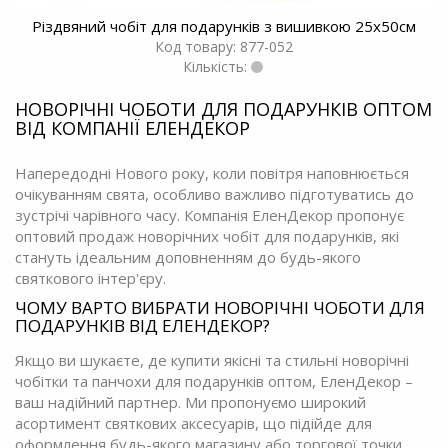
Різдвяний чобіт для подарунків з вишивкою 25x50см
Код товару: 877-052
Кількість:
НОВОРІЧНІ ЧОБОТИ ДЛЯ ПОДАРУНКІВ ОПТОМ
ВІД КОМПАНІЇ ЕЛЕНДЕКОР
Напередодні Нового року, коли повітря наповнюється
очікуванням свята, особливо важливо підготуватись до
зустрічі чарівного часу. Компанія ЕленДекор пропонує
оптовий продаж новорічних чобіт для подарунків, які
стануть ідеальним доповненням до будь-якого
святкового інтер'єру.
ЧОМУ ВАРТО ВИБРАТИ НОВОРІЧНІ ЧОБОТИ ДЛЯ
ПОДАРУНКІВ ВІД ЕЛЕНДЕКОР?
Якщо ви шукаєте, де купити якісні та стильні новорічні
чобітки та панчохи для подарунків оптом, ЕленДекор –
ваш надійний партнер. Ми пропонуємо широкий
асортимент святкових аксесуарів, що підійде для
оформлення будь-якого магазину або торгової точки.