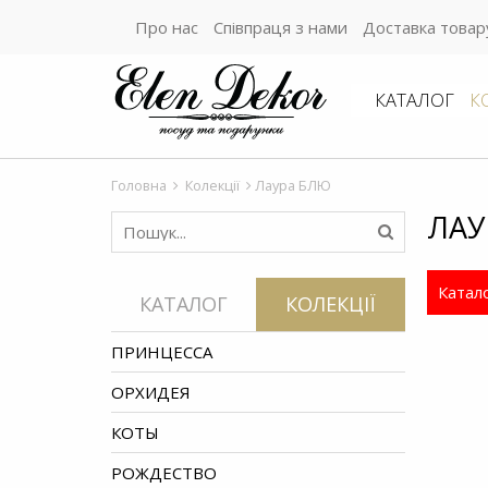
Про нас
Співпраця з нами
Доставка товар
КАТАЛОГ
К
Головна
Колекції
Лаура БЛЮ
ЛАУ
Катал
КАТАЛОГ
КОЛЕКЦІЇ
ПРИНЦЕССА
ОРХИДЕЯ
КОТЫ
РОЖДЕСТВО