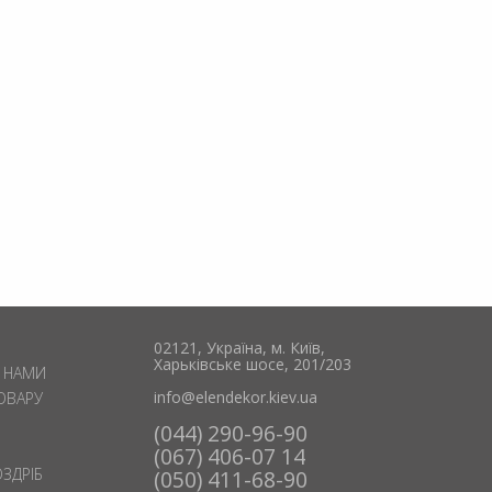
02121, Україна, м. Київ,
Харьківське шосе, 201/203
З НАМИ
info@elendekor.kiev.ua
ОВАРУ
(044) 290-96-90
(067) 406-07 14
ОЗДРІБ
(050) 411-68-90